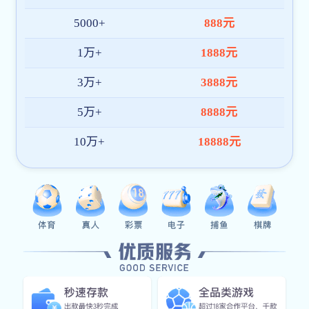
阿森纳近年来经历了重建期，如今已经形成了一支充
满活力且具有凝聚力的队伍。在主教练的带领下，他
们不仅在进攻端展现出高效，也在防守端逐步稳固。
尤其是在主场作战时，阿森纳常常能以压倒性的优势
取得胜利，这为他们争冠增添了不少信心。
相比之下，曼城依然是一支不可小觑的豪门球队。他
们拥有世界级球员，无论是前锋线上的哈兰德还是中
场核心德布劳内，都能够在关键时刻改变比赛走势。
此外，瓜迪奥拉执教下所形成的团队配合，使得他们
在面对任何对手时都能游刃有余。因此，这两支球队
之间的较量，将成为整个赛季最值得关注的话题。
2、西甲和意甲：巴萨国米锁定冠军
在西甲联赛中，巴塞罗那展现出了强大的统治力，目