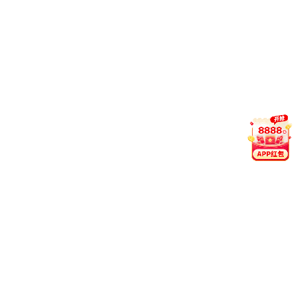
总体来看，本赛季五大联赛中的争冠情况令人瞩目，
各大豪门球队纷纷展露实力。不论是英超中的激烈斗
争还是西甲、意甲中的渐趋明朗，都彰显出足球运动
的不确定性与魅力。同时，不同风格间碰撞出的火
花，更加突显了各国足球文化之丰富多彩。
未来几个月，将决定这些豪门是否能够续写辉煌或迎
来新的挑战。因此，我们期待每一场比赛，希望看到
更多精彩瞬间，以及那些可能改变历史轨迹的重要时
刻！
上一篇：