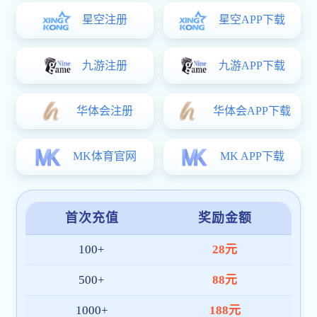
超的阿森纳与曼城两队之间的争冠斗争引人注目。同
时，西甲的巴萨和意甲的国米则展现出强大的统治
力，有可能提前锁定冠军。本文将从四个方面对这一
现象进行详细分析，包括英超的竞争局势、西甲和意
甲的冠军形势、球队表现与战术解析，以及未来走势
预测。通过对这几方面的深入探讨，我们将能够更全
面地理解当前五大联赛中的争冠格局。
1、英超竞争：枪手与曼城
本赛季的英超联赛可谓火药味十足，阿森纳与曼城两
支球队在积分榜上展开了白热化竞争。阿森纳凭借年
轻球员的出色发挥和教练战术上的灵活变换，逐渐找
回了往日荣光。而曼城作为卫冕冠军，其雄厚阵容及
丰富经验也使其始终保持着强劲的竞争力。