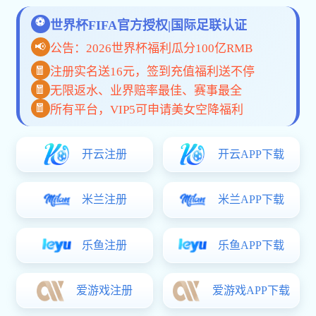
手机App
网页版
五大联赛争冠分析：枪手与曼城竞
争激烈巴萨国米或将提前锁定冠军
2026-05-31 17:04
77 次阅读
首页
/
体育焦点
在当前赛季的五大联赛中，竞争异常激烈，尤其是英