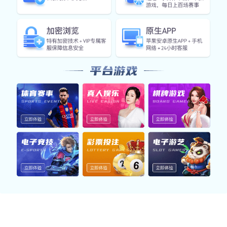
另一位备受关注的球员是廷伯，他同样是球队中的关
键人物。目前关于他是否能够参赛的信息并不明确，
这给教练组和球迷们带来了不少焦虑。如果廷伯无法
上场，将面临二次调整阵容的问题。
如果廷伯能够出战，他将为球队提供强有力的支持，
其个人能力和经验都能帮助球队稳定军心。然而，如
果他继续因伤缺席，那么其他年轻球员就必须承担起
更多责任。在这种情况下，他们是否能够经受住重大
比赛带来的压力，将成为一个看点。
总之，廷伯是否能够顺利复出，对整个团队来说都是
一个至关重要的问题。教练组需要密切关注他的恢复
情况，并及时做出最优选择，以便最大化提高赢得比
赛的几率。